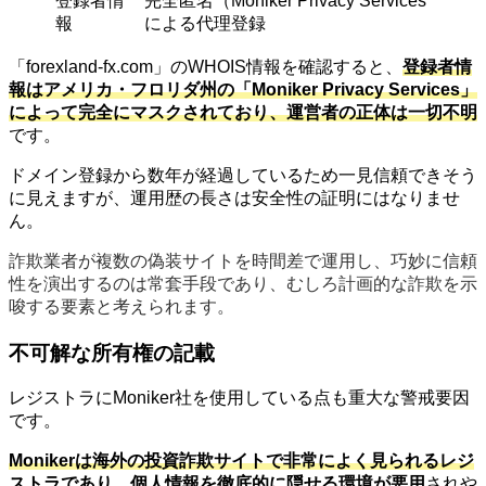
登録者情
完全匿名（Moniker Privacy Services
報
による代理登録
「forexland-fx.com」のWHOIS情報を確認すると、
登録者情
報はアメリカ・フロリダ州の「Moniker Privacy Services」
によって完全にマスクされており、運営者の正体は一切不明
です。
ドメイン登録から数年が経過しているため一見信頼できそう
に見えますが、運用歴の長さは安全性の証明にはなりませ
ん。
詐欺業者が複数の偽装サイトを時間差で運用し、巧妙に信頼
性を演出するのは常套手段であり、むしろ計画的な詐欺を示
唆する要素と考えられます。
不可解な所有権の記載
レジストラにMoniker社を使用している点も重大な警戒要因
です。
Monikerは海外の投資詐欺サイトで非常によく見られるレジ
ストラであり、個人情報を徹底的に隠せる環境が悪用
されや