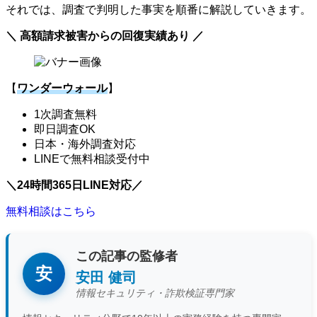
それでは、調査で判明した事実を順番に解説していきます。
＼ 高額請求被害からの回復実績あり ／
【
ワンダーウォール
】
1次調査無料
即日調査OK
日本・海外調査対応
LINEで無料相談受付中
＼24時間365日LINE対応／
無料相談はこちら
この記事の監修者
安
安田 健司
情報セキュリティ・詐欺検証専門家