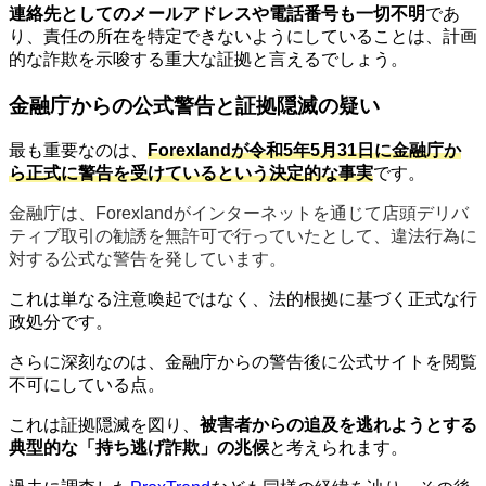
連絡先としてのメールアドレスや電話番号も一切不明
であ
り、責任の所在を特定できないようにしていることは、計画
的な詐欺を示唆する重大な証拠と言えるでしょう。
金融庁からの公式警告と証拠隠滅の疑い
最も重要なのは、
Forexlandが令和5年5月31日に金融庁か
ら正式に警告を受けているという決定的な事実
です。
金融庁は、Forexlandがインターネットを通じて店頭デリバ
ティブ取引の勧誘を無許可で行っていたとして、違法行為に
対する公式な警告を発しています。
これは単なる注意喚起ではなく、法的根拠に基づく正式な行
政処分です。
さらに深刻なのは、金融庁からの警告後に公式サイトを閲覧
不可にしている点。
これは証拠隠滅を図り、
被害者からの追及を逃れようとする
典型的な「持ち逃げ詐欺」の兆候
と考えられます。