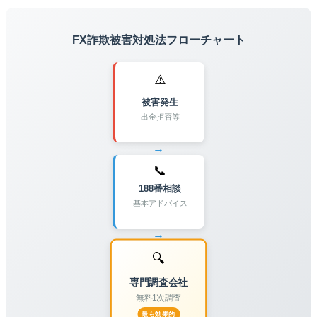
FX詐欺被害対処法フローチャート
⚠️
被害発生
出金拒否等
→
📞
188番相談
基本アドバイス
→
🔍
専門調査会社
無料1次調査
最も効果的