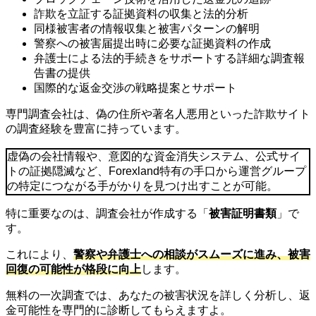
詐欺を立証する証拠資料の収集と法的分析
同様被害者の情報収集と被害パターンの解明
警察への被害届提出時に必要な証拠資料の作成
弁護士による法的手続きをサポートする詳細な調査報
告書の提供
国際的な返金交渉の戦略提案とサポート
専門調査会社は、偽の住所や著名人悪用といった詐欺サイト
の調査経験を豊富に持っています。
虚偽の会社情報や、意図的な資金消失システム、公式サイ
トの証拠隠滅など、Forexland特有の手口から運営グループ
の特定につながる手がかりを見つけ出すことが可能。
特に重要なのは、調査会社が作成する「
被害証明書類
」で
す。
これにより、
警察や弁護士への相談がスムーズに進み、被害
回復の可能性が格段に向上
します。
無料の一次調査では、あなたの被害状況を詳しく分析し、返
金可能性を専門的に診断してもらえますよ。