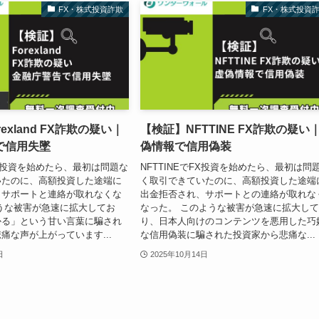
FX・株式投資詐欺
FX・株式投資
exland FX詐欺の疑い｜
【検証】NFTTINE FX詐欺の疑い
で信用失墜
偽情報で信用偽装
dでFX投資を始めたら、最初は問題な
NFTTINEでFX投資を始めたら、最初は問
いたのに、高額投資した途端に
く取引できていたのに、高額投資した途端
、サポートと連絡が取れなくな
出金拒否され、サポートとの連絡が取れな
うな被害が急速に拡大してお
なった。 このような被害が急速に拡大し
かる」という甘い言葉に騙され
り、日本人向けのコンテンツを悪用した巧
痛な声が上がっています...
な信用偽装に騙された投資家から悲痛な...
日
2025年10月14日