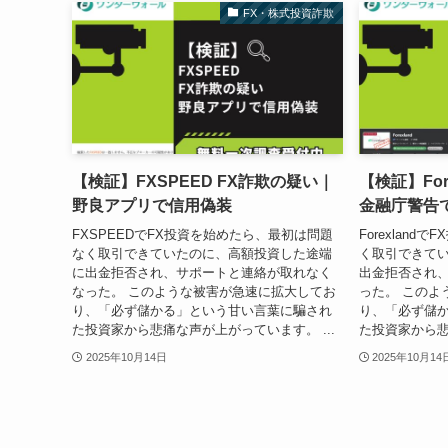
FX・株式投資詐欺
【検証】FXSPEED FX詐欺の疑い｜
【検証】For
野良アプリで信用偽装
金融庁警告
FXSPEEDでFX投資を始めたら、最初は問題
Forexlan
なく取引できていたのに、高額投資した途端
く取引できて
に出金拒否され、サポートと連絡が取れなく
出金拒否され
なった。 このような被害が急速に拡大してお
った。 このよ
り、「必ず儲かる」という甘い言葉に騙され
り、「必ず儲
た投資家から悲痛な声が上がっています。 ...
た投資家から悲
2025年10月14日
2025年10月14