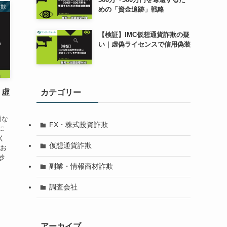
詐欺
めの「資金追跡」戦略
【検証】IMC仮想通貨詐欺の疑
い｜虚偽ライセンスで信用偽装
｜虚
カテゴリー
題な
FX・株式投資詐欺
に
く
仮想通貨詐欺
てお
妙
副業・情報商材詐欺
調査会社
アーカイブ