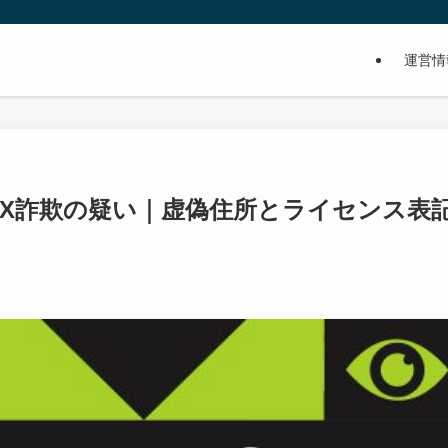
運営情
iofx FX詐欺の疑い｜虚偽住所とライセンス表