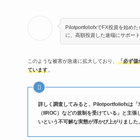
PilotportfoliofxでFX
に、高額投資した途端にサポー
このような被害が急速に拡大しており、
「必ず儲
ています
。
詳しく調査してみると、Pilotportfoli
（IIROC）などの規制を受けている」と主
いという不可解な実態が浮かび上がりました