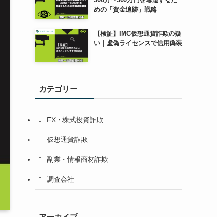
300万〜500万円を奪還するた
めの「資金追跡」戦略
【検証】IMC仮想通貨詐欺の疑
い｜虚偽ライセンスで信用偽装
カテゴリー
FX・株式投資詐欺
仮想通貨詐欺
副業・情報商材詐欺
調査会社
アーカイブ