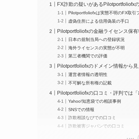
FX詐欺の疑いがあるPilotportfoliof
Pilotportfoliofxは実態不明のF
虚偽住所による信用偽装の手口
Pilotportfoliofxの金融ライセン
日本の規制当局への登録状況
海外ライセンスの実態が不明
第三者機関での評価
Pilotportfoliofxのドメイン情報
運営者情報の透明性
不可解な所有権の記載
Pilotportfoliofxの口コミ・評
Yahoo!知恵袋での相談事例
SNSでの情報
詐欺相談なびでの口コミ
詐欺被害ジャパンでの口コミ