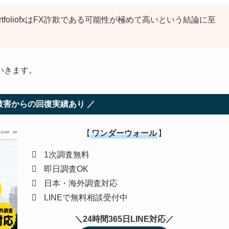
rtfoliofxはFX詐欺である可能性が極めて高いという結論に至
いきます。
被害からの回復実績あり ／
【
ワンダーウォール
】
1次調査無料
即日調査OK
日本・海外調査対応
LINEで無料相談受付中
＼24時間365日LINE対応／