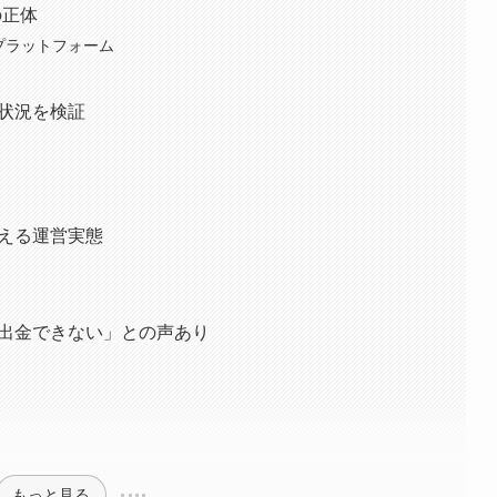
xの正体
X取引プラットフォーム
ス保有状況を検証
から見える運営実態
判では「出金できない」との声あり
もっと見る