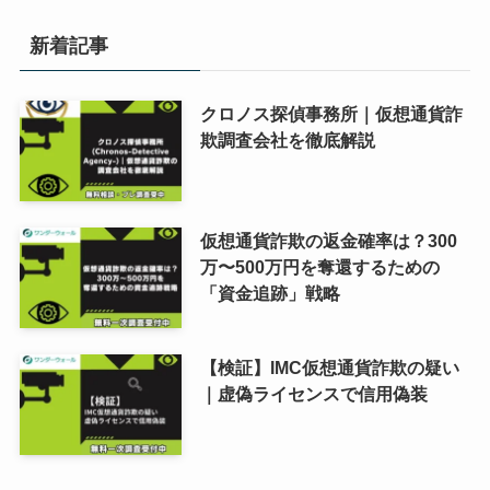
新着記事
クロノス探偵事務所｜仮想通貨詐
欺調査会社を徹底解説
仮想通貨詐欺の返金確率は？300
万〜500万円を奪還するための
「資金追跡」戦略
【検証】IMC仮想通貨詐欺の疑い
｜虚偽ライセンスで信用偽装